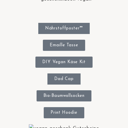
Nährstoffposter**
Emaille Tasse
DIY Vegan Käse Kit
Dad Cap
Bio-Baumwollsocken
Print Hoodie