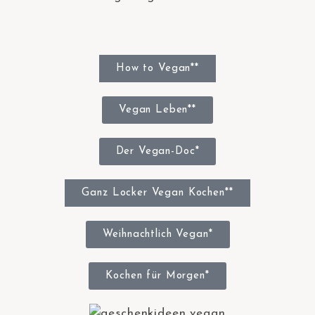
How to Vegan**
Vegan Leben**
Der Vegan-Doc*
Ganz Locker Vegan Kochen**
Weihnachtlich Vegan*
Kochen für Morgen*