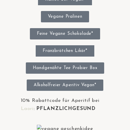
Vegane Pralinen
Feine Vegane Schokolade*
Franzbrötchen Likör*
Handgenähte Tee Probier Box
Alkoholfreier Aperitiv Vegan*
10% Rabattcode für Aperitif bei
Laori
:
PFLANZLICHGESUND