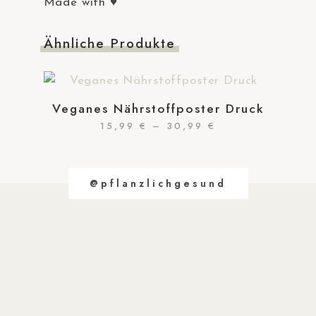
Made with ♥
Ähnliche Produkte
Veganes Nährstoffposter Druck
15,99
€
–
30,99
€
Dieses
Produkt
weist
@pflanzlichgesund
mehrere
Varianten
auf.
Die
Optionen
können