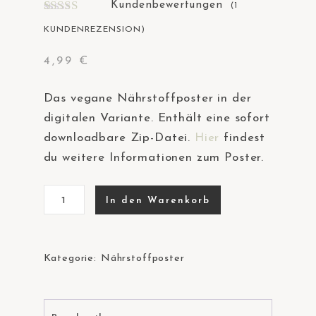
Kundenbewertungen
(
1
Bewertet
1
KUNDENREZENSION)
mit
5.00
von 5,
basierend
4,99
€
auf
Kundenbe
wertung
Das vegane Nährstoffposter in der
digitalen Variante. Enthält eine sofort
downloadbare Zip-Datei.
Hier
findest
du weitere Informationen zum Poster.
Digitales
In den Warenkorb
Nährstoffposter
Menge
Kategorie:
Nährstoffposter