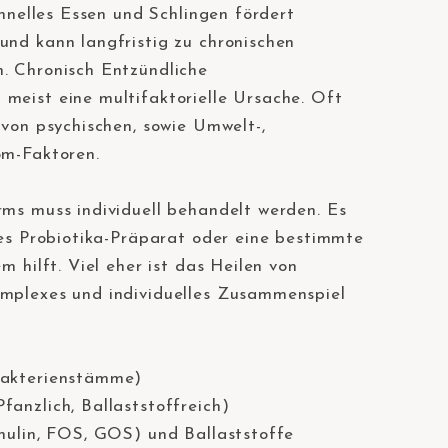
hnelles Essen und Schlingen fördert
und kann langfristig zu chronischen
. Chronisch Entzündliche
eist eine multifaktorielle Ursache. Oft
 von psychischen, sowie Umwelt-,
om-Faktoren.⠀
rms muss individuell behandelt werden. Es
ges Probiotika-Präparat oder eine bestimmte
m hilft. Viel eher ist das Heilen von
mplexes und individuelles Zusammenspiel
Bakterienstämme)⠀
fanzlich, Ballaststoffreich)⠀
Inulin, FOS, GOS) und Ballaststoffe