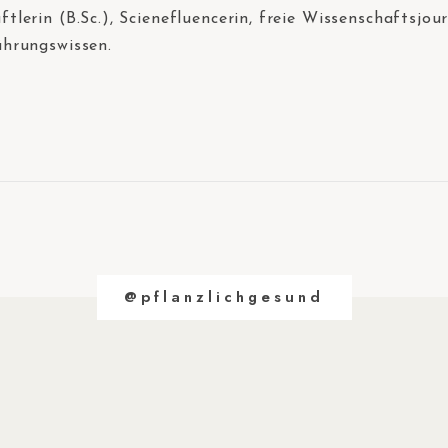
tlerin (B.Sc.), Scienefluencerin, freie Wissenschaftsjou
ährungswissen.
@pflanzlichgesund