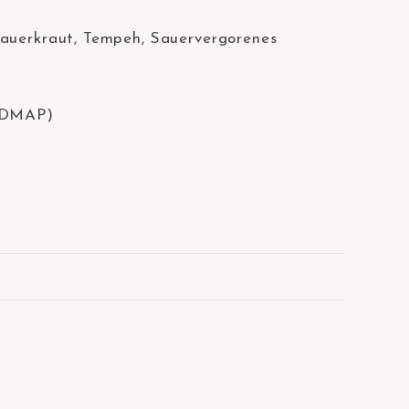
Sauerkraut, Tempeh, Sauervergorenes
⠀
FODMAP)⠀