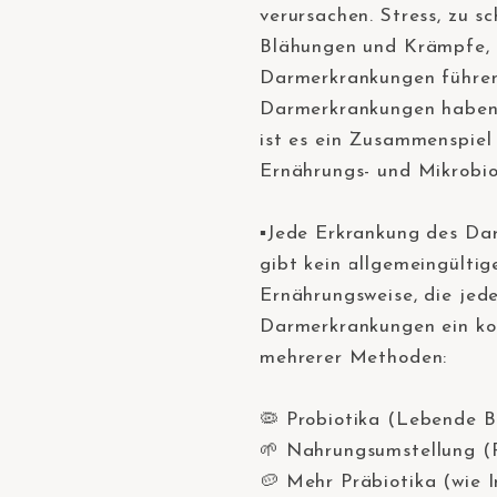
verursachen. Stress, zu sc
Blähungen und Krämpfe, 
Darmerkrankungen führen
Darmerkrankungen haben m
ist es ein Zusammenspiel
Ernährungs- und Mikrobi
⠀
▪️Jede Erkrankung des Da
gibt kein allgemeingülti
Ernährungsweise, die jede
Darmerkrankungen ein ko
mehrerer Methoden:⠀
⠀
🦠 Probiotika (Lebende 
🌱 Nahrungsumstellung (P
🥔 Mehr Präbiotika (wie 