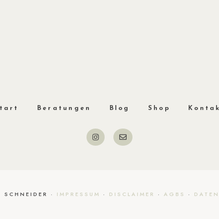
tart
Beratungen
Blog
Shop
Konta
A SCHNEIDER ·
IMPRESSUM
·
DISCLAIMER
·
AGBS
·
DATE