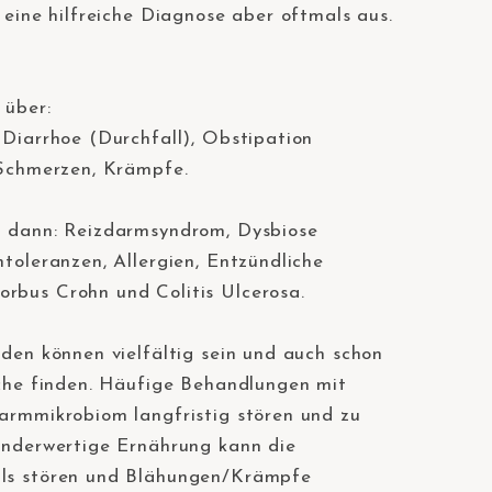
 eine hilfreiche Diagnose aber oftmals aus.
 über:⠀
 Diarrhoe (Durchfall), Obstipation
 Schmerzen, Krämpfe.⠀
nd dann: Reizdarmsyndrom, Dysbiose
toleranzen, Allergien, Entzündliche
rbus Crohn und Colitis Ulcerosa.⠀
rden können vielfältig sein und auch schon
che finden. Häufige Behandlungen mit
armmikrobiom langfristig stören und zu
inderwertige Ernährung kann die
s stören und Blähungen/Krämpfe