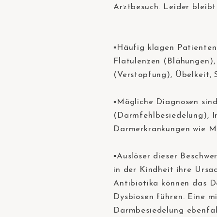
Arztbesuch. Leider bleibt
⠀
⠀
▪️Häufig klagen Patienten
Flatulenzen (Blähungen),
(Verstopfung), Übelkeit,
⠀
▪️Mögliche Diagnosen si
(Darmfehlbesiedelung), In
Darmerkrankungen wie Mo
⠀
▪️Auslöser dieser Beschwe
in der Kindheit ihre Ursa
Antibiotika können das D
Dysbiosen führen. Eine m
Darmbesiedelung ebenfall