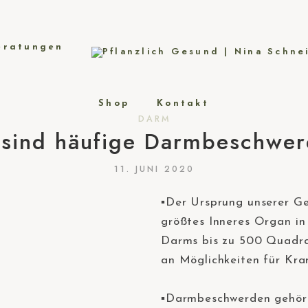
eratungen
Shop
Kontakt
DARM
sind häufige Darmbeschwe
11. JUNI 2020
▪️Der Ursprung unserer Ge
größtes Inneres Organ in
Darms bis zu 500 Quadrat
an Möglichkeiten für K
⠀
▪️Darmbeschwerden gehöre