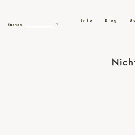
Info
Blog
B
Suchen:
Nich