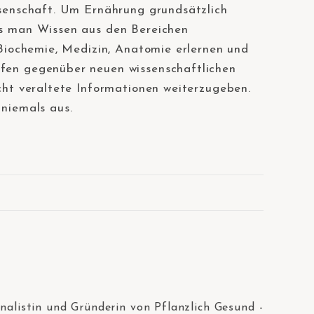
ssenschaft. Um Ernährung grundsätzlich
ss man Wissen aus den Bereichen
 Biochemie, Medizin, Anatomie erlernen und
fen gegenüber neuen wissenschaftlichen
cht veraltete Informationen weiterzugeben.
 niemals aus. ⠀
rnalistin und Gründerin von Pflanzlich Gesund -