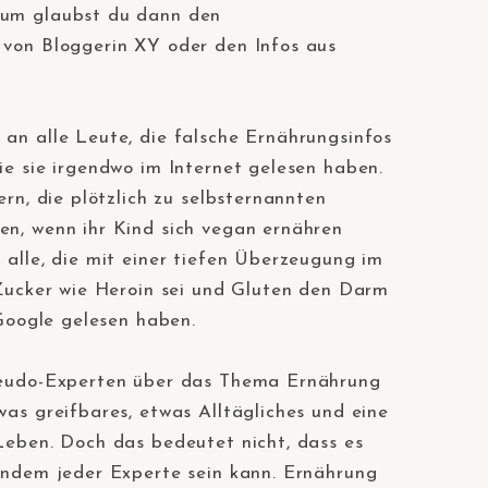
um glaubst du dann den
von Bloggerin XY oder den Infos aus
⠀
an alle Leute, die falsche Ernährungsinfos
ie sie irgendwo im Internet gelesen haben.
ern, die plötzlich zu selbsternannten
n, wenn ihr Kind sich vegan ernähren
 alle, die mit einer tiefen Überzeugung im
 Zucker wie Heroin sei und Gluten den Darm
 Google gelesen haben.⠀
seudo-Experten über das Thema Ernährung
as greifbares, etwas Alltägliches und eine
Leben. Doch das bedeutet nicht, dass es
indem jeder Experte sein kann. Ernährung