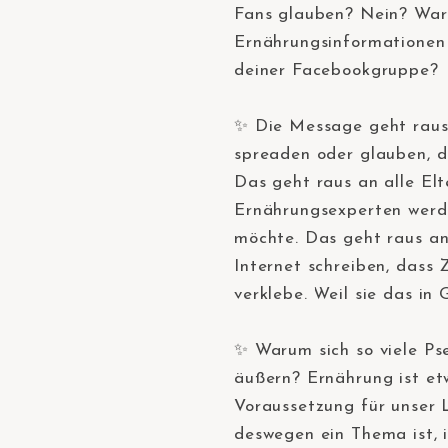
Fans glauben? Nein? War
Ernährungsinformationen 
deiner Facebookgruppe?
⠀
✨ Die Message geht raus 
spreaden oder glauben, d
Das geht raus an alle Elt
Ernährungsexperten werde
möchte. Das geht raus an
Internet schreiben, dass
verklebe. Weil sie das in
⠀
✨ Warum sich so viele P
äußern? Ernährung ist etw
Voraussetzung für unser 
deswegen ein Thema ist, 