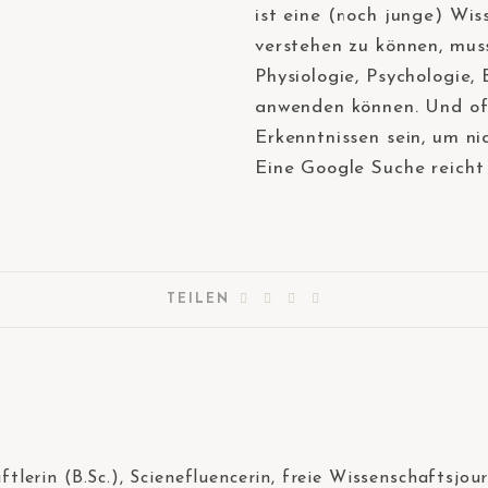
ist eine (noch junge) Wi
verstehen zu können, mu
Physiologie, Psychologie,
anwenden können. Und of
Erkenntnissen sein, um ni
Eine Google Suche reicht
TEILEN
tlerin (B.Sc.), Scienefluencerin, freie Wissenschaftsjou