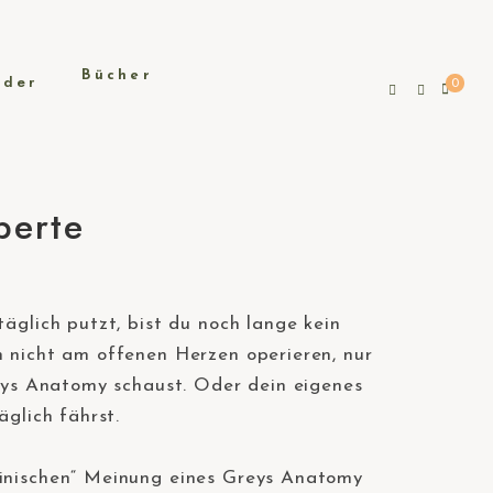
Bücher
0
perte
äglich putzt, bist du noch lange kein
 nicht am offenen Herzen operieren, nur
reys Anatomy schaust. Oder dein eigenes
äglich fährst. ⠀
inischen“ Meinung eines Greys Anatomy