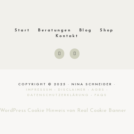
Start
Beratungen
Blog
Shop
Kontakt
COPYRIGHT © 2025 · NINA SCHNEIDER ·
IMPRESSUM
·
DISCLAIMER
·
AGBS
·
DATENSCHUTZERKLÄRUNG
·
FAQS
WordPress Cookie Hinweis von Real Cookie Banner